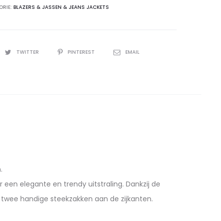
ORIE:
BLAZERS & JASSEN & JEANS JACKETS
TWITTER
PINTEREST
EMAIL
.
een elegante en trendy uitstraling. Dankzij de
 twee handige steekzakken aan de zijkanten.