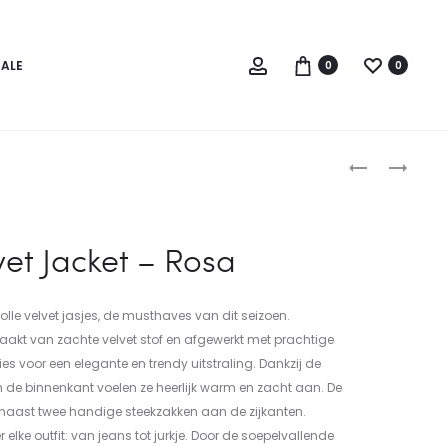
Account
SALE
0
0
Produc
PALMERITA
AITANA
BLOUSE
JURKJE
naviga
–
–
BEIGE
WIT
vet Jacket – Rosa
MAAT
S/M
volle velvet jasjes, de musthaves van dit seizoen.
maakt van zachte velvet stof en afgewerkt met prachtige
s voor een elegante en trendy uitstraling. Dankzij de
 de binnenkant voelen ze heerlijk warm en zacht aan. De
naast twee handige steekzakken aan de zijkanten.
elke outfit: van jeans tot jurkje. Door de soepelvallende