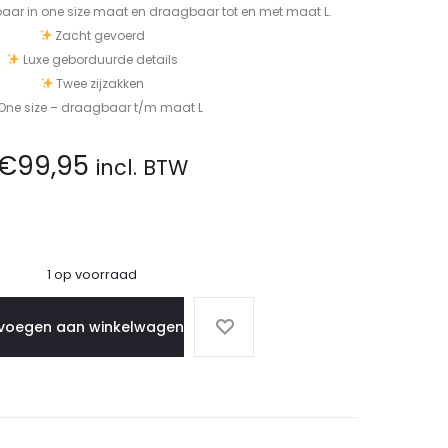
gbaar in one size maat en draagbaar tot en met maat L.
Zacht gevoerd
Luxe geborduurde details
Twee zijzakken
One size – draagbaar t/m maat L
€
99,95
incl. BTW
1 op voorraad
voegen aan winkelwagen