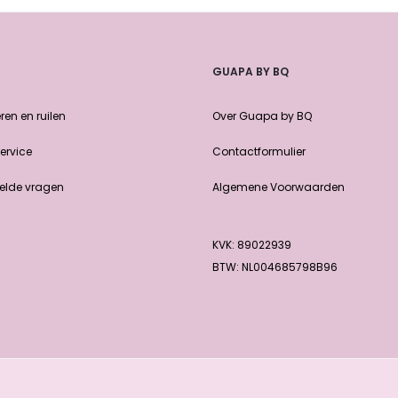
GUAPA BY BQ
ren en ruilen
Over Guapa by BQ
ervice
Contactformulier
elde vragen
Algemene Voorwaarden
KVK: 89022939
BTW: NL004685798B96