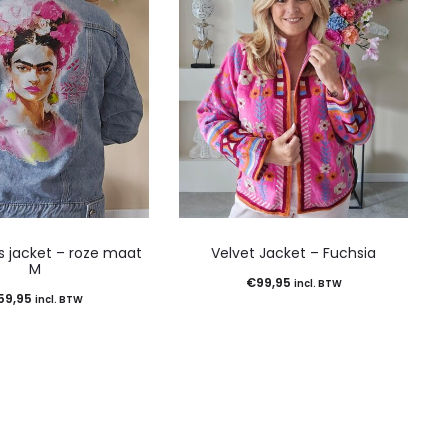
s jacket – roze maat
Velvet Jacket – Fuchsia
M
€
99,95
incl. BTW
59,95
incl. BTW