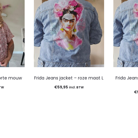
korte mouw
Frida Jeans jacket – roze maat L
Frida Jean
€
59,95
BTW
incl. BTW
€