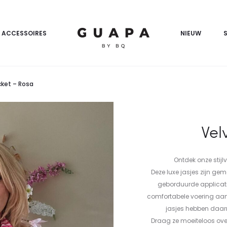
ACCESSOIRES
NIEUW
cket – Rosa
Vel
Ontdek onze stijl
Deze luxe jasjes zijn ge
geborduurde applicatie
comfortabele voering aan
jasjes hebben daar
Draag ze moeiteloos over 