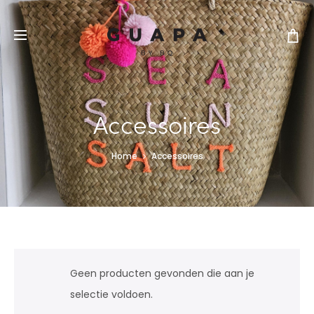
Accessoires
Home
Accessoires
Geen producten gevonden die aan je
selectie voldoen.