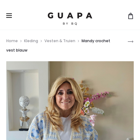
Pro
BOHO
Home
Kleding
Vesten & Truien
Mandy crochet
VEST
nav
vest blauw
BLAUW