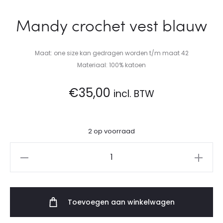
Mandy crochet vest blauw
Maat: one size kan gedragen worden t/m maat 42
Materiaal: 100% katoen
€
35,00
incl. BTW
2 op voorraad
Mandy
crochet
vest
blauw
Toevoegen aan winkelwagen
aantal