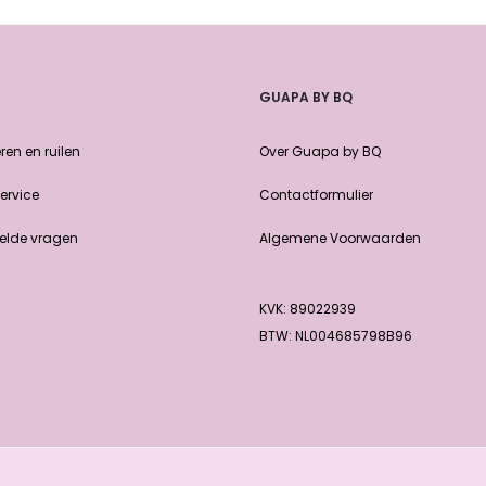
GUAPA BY BQ
ren en ruilen
Over Guapa by BQ
ervice
Contactformulier
elde vragen
Algemene Voorwaarden
KVK: 89022939
BTW: NL004685798B96