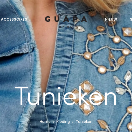
ACCESSOIRES
NIEUW
Tunieken
Home
Kleding
Tunieken